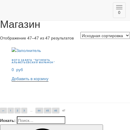
Главная
/
Магазин
/ Страница 47
Toggl
0
navig
Магазин
Отображение 47–47 из 47 результатов
ФОТО ЗАБЕГА “ТАТНЕФТЬ
АЛЬМЕТЬЕВСКИЙ МАРАФОН”
0
руб
Добавить в корзину
←
1
2
3
…
44
45
46
47
Искать: