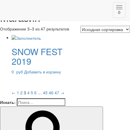
Главная
/
Магазин
/ Страница 3
Toggl
0
Магазин
navig
Отображение 3–3 из 47 результатов
SNOW FEST
2019
0
руб
Добавить в корзину
←
1
2
3
4
5
6
…
45
46
47
→
Искать: