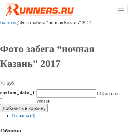
Togg
navig
Главная
/ Фото забега “ночная Казань” 2017
Фото забега “ночная
Казань” 2017
70
руб
custom_data_1
ID фото не
*
указан
Добавить в корзину
Отзывы (0)
Обзоры