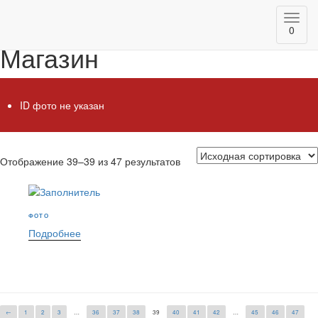
Главная
/
Магазин
/ Страница 39
Toggl
0
navig
Магазин
ID фото не указан
Отображение 39–39 из 47 результатов
ФОТО
Подробнее
←
1
2
3
…
36
37
38
39
40
41
42
…
45
46
47