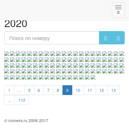
Казанский марафон
Toggl
0
navig
2020
1
...
5
6
7
8
9
10
11
12
13
...
112
© runners.ru 2006-2017