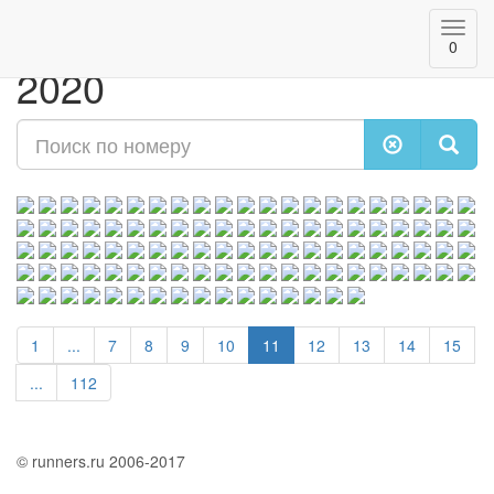
Казанский марафон
Toggl
0
navig
2020
1
...
7
8
9
10
11
12
13
14
15
...
112
© runners.ru 2006-2017