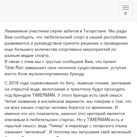
Голосование
Toggl
0
navig
Уважаемые участники серии забегов в Татарстане. Мы рады
Вам сообщить, что любительский спорт в нашей республике
развивается и руководством принято решение о проведении
еще большего количества спортивных мероприятий по
разным видам спорта.
В связи с этим мы с грустью сообщаем Вам, что проект
Tatar.Run завершает свое логичное существование, уступая
место боле мультиспортивному бренду.
С 2018 года соревнования по бегу, лыжным гонкам, заплывам
на открытой воде, велогонкам и триатлону будут проходить
под брендом TIMERMAN. У этого бренда есть свой смысл.
Читая название в английском варианте, мы говорим о том, что
на всех наших стартах человек борется со временем. И
именно это его показатель, именно этот критерий является
ключевым в любительских стартах. Но у TIMERMAN есть и
скрытый смысл, ведь “Тимер” в переводе с татарского языка
означает “железный”. И поэтому мы запускаем свой железный